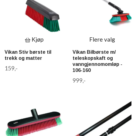
Kjøp
Flere valg
Vikan Stiv børste til
Vikan Bilbørste m/
trekk og matter
teleskopskaft og
vanngjennomomløp -
159,-
106-160
999,-