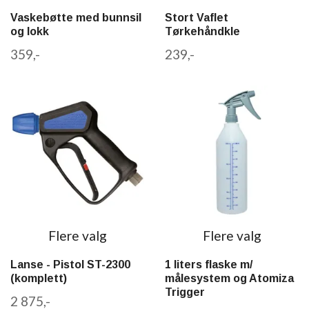
Vaskebøtte med bunnsil
Stort Vaflet
og lokk
Tørkehåndkle
359,-
239,-
Flere valg
Flere valg
Lanse - Pistol ST-2300
1 liters flaske m/
(komplett)
målesystem og Atomiza
Trigger
2 875,-