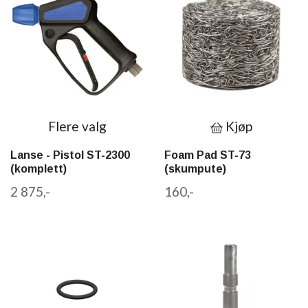
Flere valg
Kjøp
Lanse - Pistol ST-2300
Foam Pad ST-73
(komplett)
(skumpute)
2 875,-
160,-